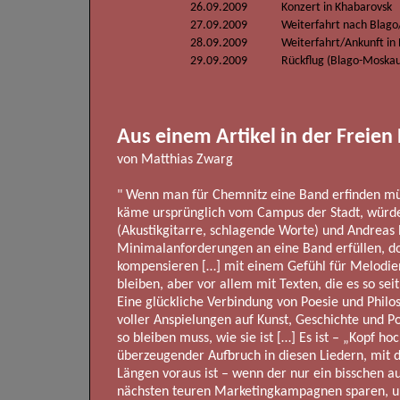
26.09.2009
Konzert in Khabarovsk
27.09.2009
Weiterfahrt nach Blago
28.09.2009
Weiterfahrt/Ankunft in
29.09.2009
Rückflug (Blago-Moska
Aus einem Artikel in der Freien
von Matthias Zwarg
" Wenn man für Chemnitz eine Band erfinden müss
käme ursprünglich vom Campus der Stadt, würde
(Akustikgitarre, schlagende Worte) und Andreas
Minimalanforderungen an eine Band erfüllen, 
kompensieren […] mit einem Gefühl für Melodie
bleiben, aber vor allem mit Texten, die es so 
Eine glückliche Verbindung von Poesie und Phi
voller Anspielungen auf Kunst, Geschichte und Pol
so bleiben muss, wie sie ist […] Es ist – „Kopf hoc
überzeugender Aufbruch in diesen Liedern, mit
Längen voraus ist – wenn der nur ein bisschen auf
nächsten teuren Marketingkampagnen sparen, 