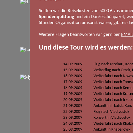
Sollten wir die Reisekosten von 5000 € zusammen
Spendenquittung
und ein Dankeschönpaket, wen
Stunden Organisation umsonst waren, gibt es das
Weitere Fragen beantworten wir gern per
EMAI
Und diese Tour wird es werden:
14.09.2009
Flug nach Moskau, Konz
15.09.2009
Weiterflug nach Omsk, 
16.09.2009
Weiterfahrt nach Nowosi
17.09.2009
Weiterfahrt nach Tomsk
18.09.2009
Weiterfahrt nach Keme
19.09.2009
Weiterfahrt nach Krasno
20.09.2009
Weiterfahrt nach Irkuts
21.09.2009
Ankunft in Irkutsk, Konz
22.09.2009
Flug nach Vladivostok
23.09.2009
Konzert in Vladivostok
24.09.2009
Weiterfahrt nach Khaba
25.09.2009
Ankunft in Khabarovsk